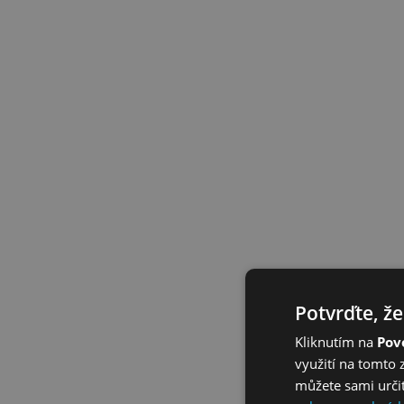
Potvrďte, že
Kliknutím na
Povo
využití na tomto 
můžete sami určit