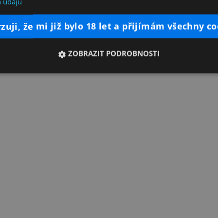
 údajů
rzuji, že mi již bylo 18 let a přijímám všechny c
ZOBRAZIT PODROBNOSTI