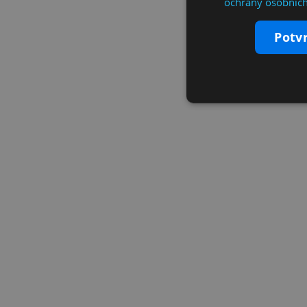
ochrany osobních
potv