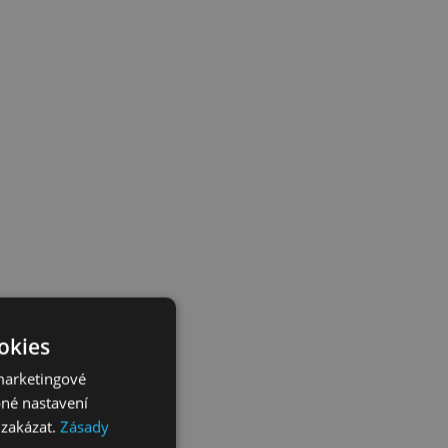
ookies
marketingové
bné nastavení
 zakázat.
Zásady