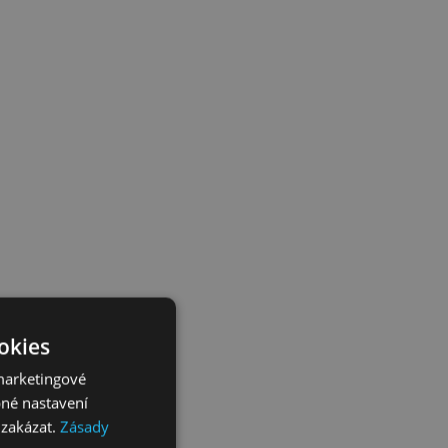
ookies
marketingové
bné nastavení
 zakázat.
Zásady