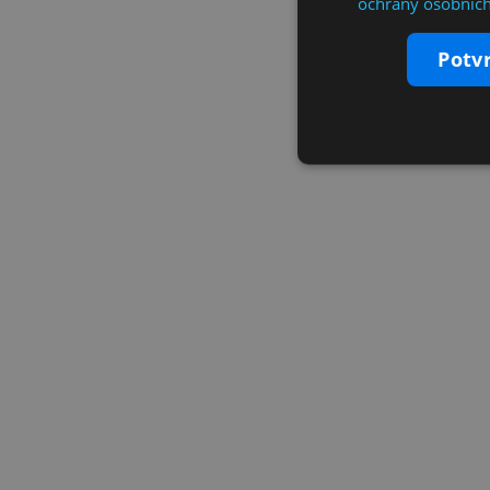
ochrany osobních
potv