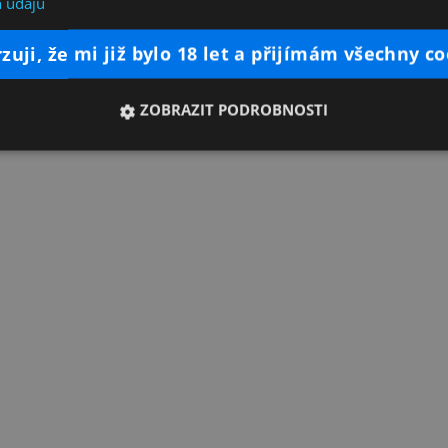
 údajů
rzuji, že mi již bylo 18 let a přijímám všechny c
ZOBRAZIT PODROBNOSTI