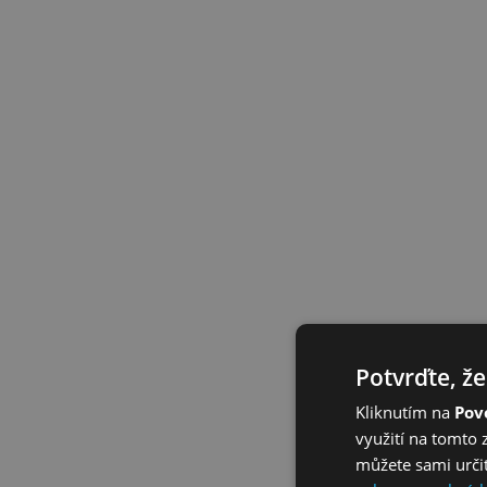
Potvrďte, že
Kliknutím na
Povo
využití na tomto 
můžete sami určit